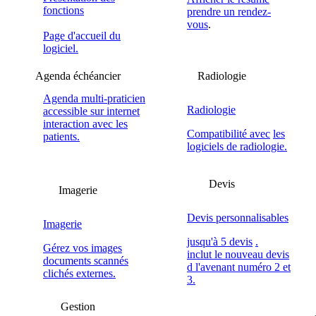
fonctions
prendre un rendez-
vous
.
Page d'accueil du
logiciel.
Agenda échéancier
Radiologie
Agenda multi-praticien
Radiologie
accessible sur internet
interaction avec les
Compatibilité avec
les
patients.
logiciels de radiologie.
Devis
Imagerie
Devis personnalisables
Imagerie
jusqu'à 5 devis
.
Gérez vos images
inclut le nouveau devis
documents scannés
d l'avenant numéro 2 et
clichés externes.
3.
Gestion