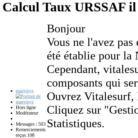
Calcul Taux URSSAF
i
Bonjour
Vous ne l'avez pas 
été établie pour l
Cependant, vitalesu
composants qui ser
maevisys
Ouvrez Vitalesurf, 
Cliquez sur "Gestio
Hors ligne
Modérateur
Statistiques.
Messages : 503
Remerciements
reçus 108