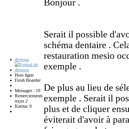
Bonjour .
Serait il possible d'av
schéma dentaire . Cela
restauration mesio occ
drenous
exemple .
Hors ligne
Fresh Boarder
De plus au lieu de s
Messages : 19
exemple . Serait il pos
Remerciements
reçus 2
Karma: 0
plus et de cliquer ensu
éviterait d'avoir à par