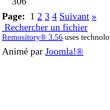
306
Page:
1
2
3
4
Suivant
»
Rechercher un fichier
Remository® 3.56
uses technol
Animé par
Joomla!®