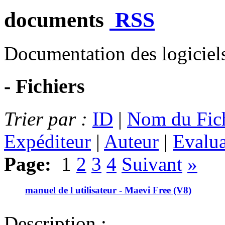
documents
RSS
Documentation des logiciel
- Fichiers
Trier par :
ID
|
Nom du Fic
Expéditeur
|
Auteur
|
Evalua
Page:
1
2
3
4
Suivant
»
manuel de l utilisateur - Maevi Free (V8)
Description :